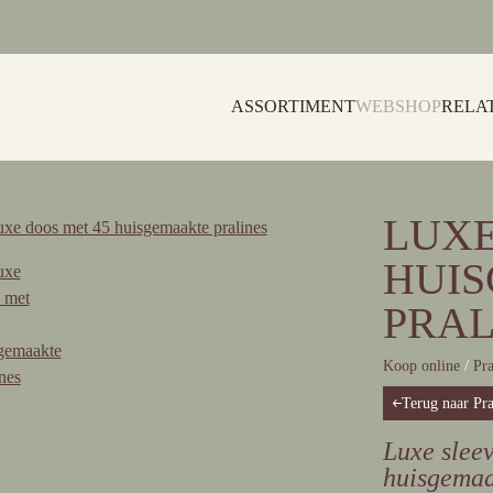
ASSORTIMENT
WEBSHOP
RELA
LUXE
HUI
PRAL
Koop online
/
Pra
Terug naar Pr
Luxe slee
huisgemaa