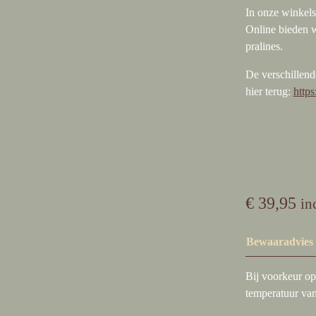
In onze winkels
Online bieden 
pralines.
De verschillend
hier terug:
https
€
39,95
in
Bewaaradvies
Bij voorkeur op
temperatuur va