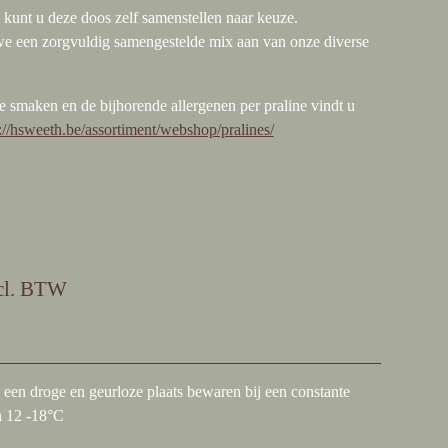
 kunt u deze doos zelf samenstellen naar keuze.
we een zorgvuldig samengestelde mix aan van onze diverse
e smaken en de bijhorende allergenen per praline vindt u
://hsweeth.be/assortiment/webshop/pralines/
cl. BTW
 een droge en geurloze plaats bewaren bij een constante
n 12 -18°C