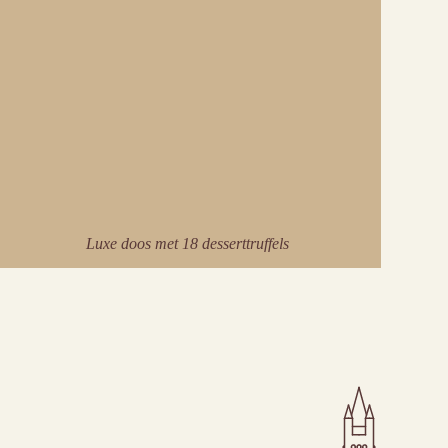
Luxe doos met 18 desserttruffels