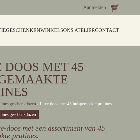
Aanmelden
TIEGESCHENKEN
WINKELS
ONS ATELIER
CONTACT
 DOOS MET 45
SGEMAAKTE
INES
lines geschenkdozen
/
Luxe doos met 45 huisgemaakte pralines
alines geschenkdozen
ve-doos met een assortiment van 45
kte pralines.