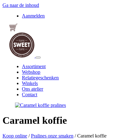
Ga naar de inhoud
Aanmelden
Assortiment
Webshop
Relatiegeschenken
Winkels
Ons atelier
Contact
Caramel koffie
Koop online
/
Pralines onze smaken
/
Caramel koffie